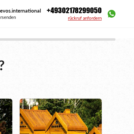
+49302178299050
evos.international
ersenden
rückruf anfordern
?