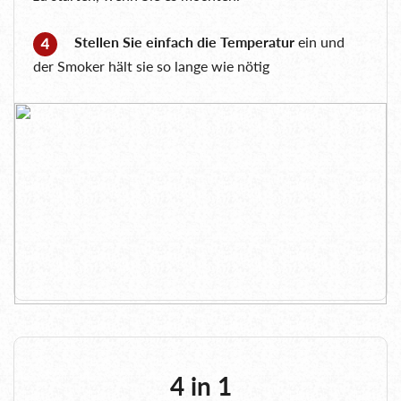
Stellen Sie einfach die Temperatur
ein und
der Smoker hält sie so lange wie nötig
4 in 1