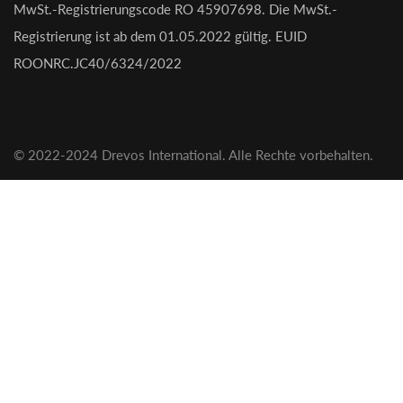
MwSt.-Registrierungscode RO 45907698. Die MwSt.-
Registrierung ist ab dem 01.05.2022 gültig. EUID
ROONRC.JC40/6324/2022
© 2022-2024 Drevos International. Alle Rechte vorbehalten.